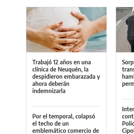
Trabajó 12 años en una
Sorp
clínica de Neuquén, la
tran
despidieron embarazada y
hamb
ahora deberán
perm
indemnizarla
Inte
Por el temporal, colapsó
cont
el techo de un
Poli
emblemático comercio de
Cipol