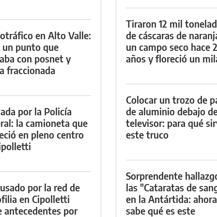
Tiraron 12 mil tonela
otráfico en Alto Valle:
de cáscaras de naranj
 un punto que
un campo seco hace 
aba con posnet y
años y floreció un mi
a fraccionada
Colocar un trozo de p
ada por la Policía
de aluminio debajo de
ral: la camioneta que
televisor: para qué si
eció en pleno centro
este truco
polletti
Sorprendente hallazg
cusado por la red de
las "Cataratas de san
ilia en Cipolletti
en la Antártida: ahora
e antecedentes por
sabe qué es este