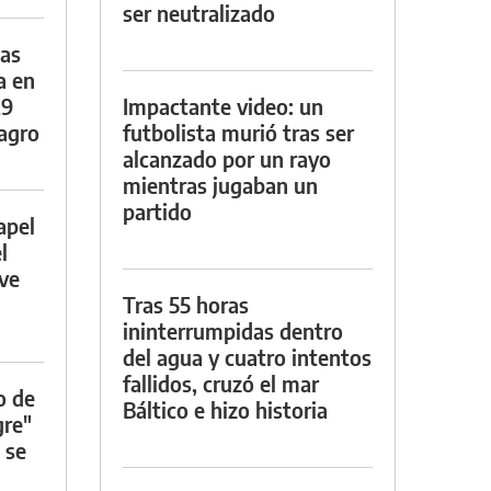
ser neutralizado
das
a en
29
Impactante video: un
lagro
futbolista murió tras ser
alcanzado por un rayo
mientras jugaban un
partido
apel
l
rve
Tras 55 horas
ininterrumpidas dentro
del agua y cuatro intentos
fallidos, cruzó el mar
o de
Báltico e hizo historia
gre"
 se