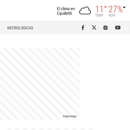
11°
27%
El clima en
Cipolletti
TEMP
HUM
NECROLÓGICAS