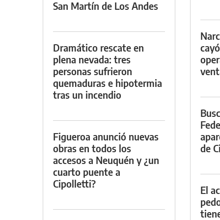
San Martín de Los Andes
Narc
Dramático rescate en
cayó
plena nevada: tres
oper
personas sufrieron
vent
quemaduras e hipotermia
tras un incendio
Busc
Fede
Figueroa anunció nuevas
apar
obras en todos los
de Ci
accesos a Neuquén y ¿un
cuarto puente a
Cipolletti?
El a
pedof
tien