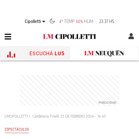
Cipolletti
TEMP
HUM
23:37 HS
4°
60%
ESCUCHÁ
LU5
LMCIPOLLETTI
Candelaria Tinelli
25 DE FEBRERO 2024 - 14:45
ESPECTÁCULOS