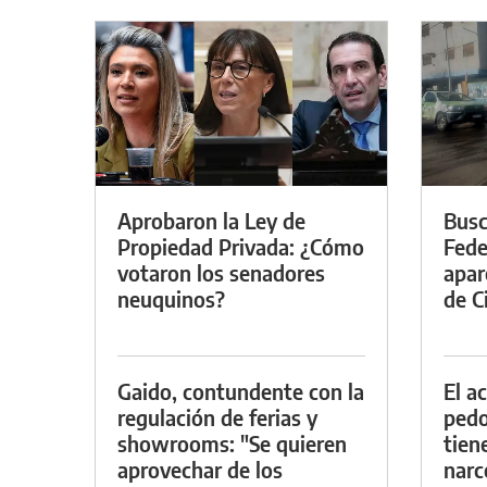
Aprobaron la Ley de
Busc
Propiedad Privada: ¿Cómo
Fede
votaron los senadores
apar
neuquinos?
de Ci
Gaido, contundente con la
El a
regulación de ferias y
pedof
showrooms: "Se quieren
tien
aprovechar de los
narc