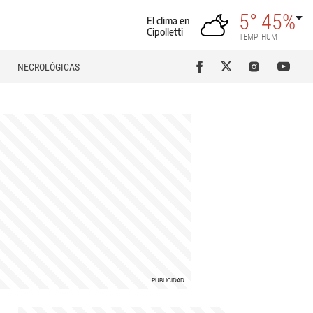
5°
45%
El clima en
Cipolletti
TEMP
HUM
NECROLÓGICAS