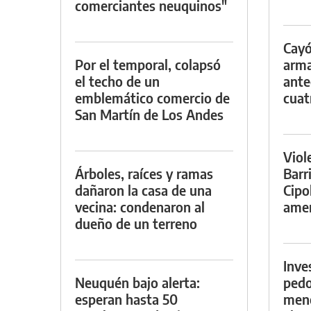
comerciantes neuquinos"
Cayó
Por el temporal, colapsó
arma
el techo de un
ante
emblemático comercio de
cuat
San Martín de Los Andes
Viol
Árboles, raíces y ramas
Barr
dañaron la casa de una
Cipo
vecina: condenaron al
amen
dueño de un terreno
Inve
Neuquén bajo alerta:
pedo
esperan hasta 50
meno