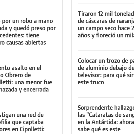
Tiraron 12 mil tonela
 por un robo a mano
de cáscaras de naranj
da y quedó preso por
un campo seco hace 
cedentes: tiene
años y floreció un mi
ro causas abiertas
Colocar un trozo de p
ento asalto en el
de aluminio debajo de
io Obrero de
televisor: para qué si
lletti: una menor fue
este truco
azada y encerrada
Sorprendente hallazg
stigan una red de
las "Cataratas de san
filia que captaba
en la Antártida: ahora
res en Cipolletti:
sabe qué es este