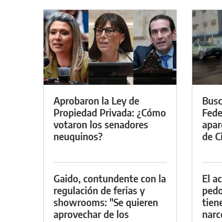
Aprobaron la Ley de
Busc
Propiedad Privada: ¿Cómo
Fede
votaron los senadores
apar
neuquinos?
de Ci
Gaido, contundente con la
El a
regulación de ferias y
pedof
showrooms: "Se quieren
tien
aprovechar de los
narc