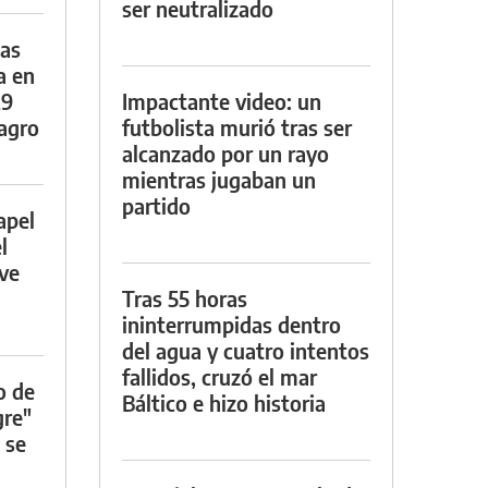
ser neutralizado
das
a en
29
Impactante video: un
lagro
futbolista murió tras ser
alcanzado por un rayo
mientras jugaban un
partido
apel
l
rve
Tras 55 horas
ininterrumpidas dentro
del agua y cuatro intentos
fallidos, cruzó el mar
o de
Báltico e hizo historia
gre"
 se