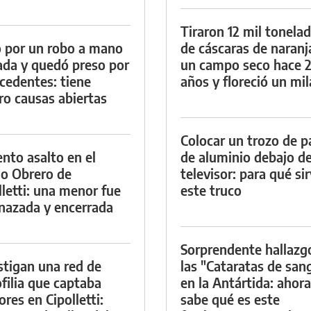
Tiraron 12 mil tonela
 por un robo a mano
de cáscaras de naranj
da y quedó preso por
un campo seco hace 
cedentes: tiene
años y floreció un mi
ro causas abiertas
Colocar un trozo de p
ento asalto en el
de aluminio debajo de
io Obrero de
televisor: para qué si
lletti: una menor fue
este truco
azada y encerrada
Sorprendente hallazg
stigan una red de
las "Cataratas de san
filia que captaba
en la Antártida: ahora
res en Cipolletti:
sabe qué es este