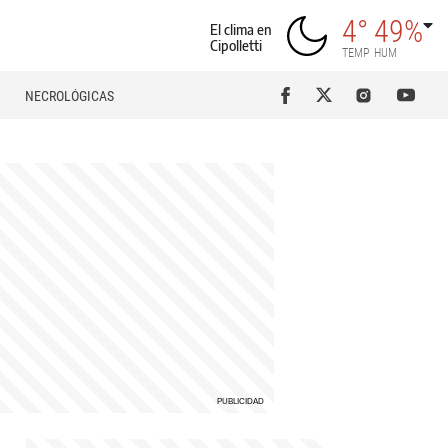
4°
49%
El clima en
Cipolletti
TEMP
HUM
NECROLÓGICAS