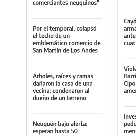
comerciantes neuquinos"
Cayó
Por el temporal, colapsó
arma
el techo de un
ante
emblemático comercio de
cuat
San Martín de Los Andes
Viol
Árboles, raíces y ramas
Barr
dañaron la casa de una
Cipo
vecina: condenaron al
amen
dueño de un terreno
Inve
Neuquén bajo alerta:
pedo
esperan hasta 50
meno