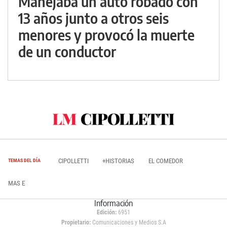
Manejaba un auto robado con
13 años junto a otros seis
menores y provocó la muerte
de un conductor
CIPOLLETTI
+HISTORIAS
EL COMEDOR
TEMAS DEL DÍA
MAS E
Información
Edición:
6951
Propietario:
Comunicaciones y Medios S.A