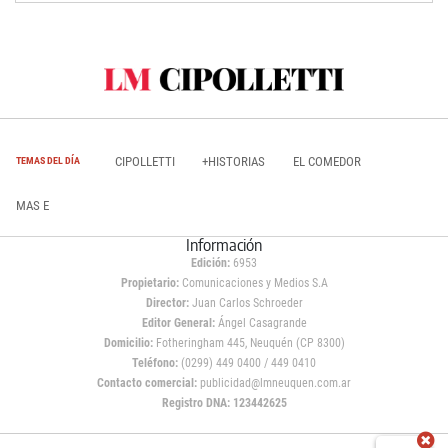
CIPOLLETTI
+HISTORIAS
EL COMEDOR
TEMAS DEL DÍA
MAS E
Información
Edición:
6953
Propietario:
Comunicaciones y Medios S.A
Director:
Juan Carlos Schroeder
Editor General:
Ángel Casagrande
Domicilio:
Fotheringham 445, Neuquén (CP 8300)
Teléfono:
(0299) 449 0400 / 449 0410
Contacto comercial:
publicidad@lmneuquen.com.ar
Registro DNA: 123442625