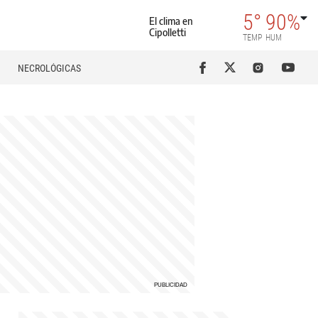
5°
90%
El clima en
Cipolletti
TEMP
HUM
NECROLÓGICAS