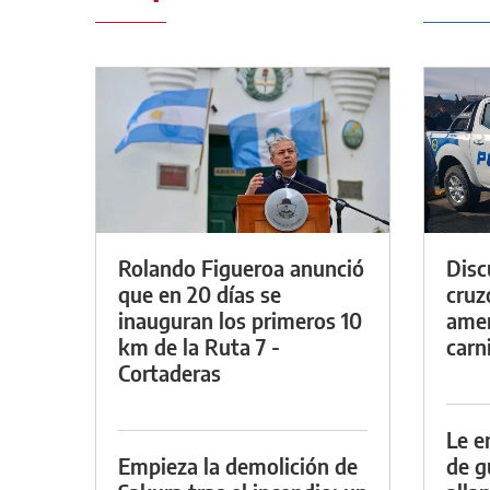
Rolando Figueroa anunció
Discu
que en 20 días se
cruz
inauguran los primeros 10
amen
km de la Ruta 7 -
carn
Cortaderas
Le e
Empieza la demolición de
de g