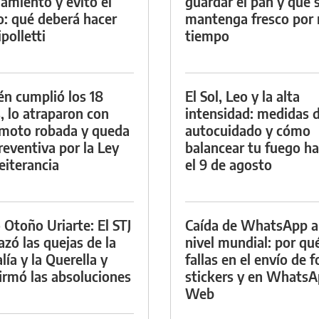
namiento y evitó el
guardar el pan y que 
io: qué deberá hacer
mantenga fresco por
polletti
tiempo
én cumplió los 18
El Sol, Leo y la alta
, lo atraparon con
intensidad: medidas 
moto robada y queda
autocuidado y cómo
reventiva por la Ley
balancear tu fuego h
eiterancia
el 9 de agosto
 Otoño Uriarte: El STJ
Caída de WhatsApp a
azó las quejas de la
nivel mundial: por qu
lía y la Querella y
fallas en el envío de f
irmó las absoluciones
stickers y en Whats
Web