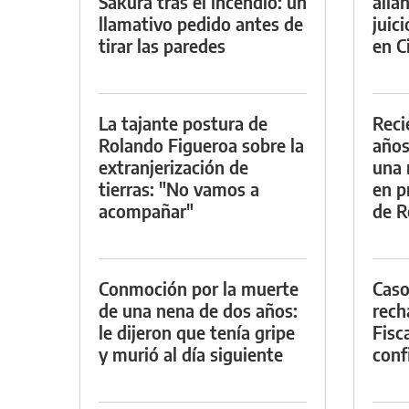
Sakura tras el incendio: un
alla
llamativo pedido antes de
juic
tirar las paredes
en Ci
La tajante postura de
Reci
Rolando Figueroa sobre la
años
extranjerización de
una 
tierras: "No vamos a
en p
acompañar"
de R
Conmoción por la muerte
Caso
de una nena de dos años:
rech
le dijeron que tenía gripe
Fisca
y murió al día siguiente
conf