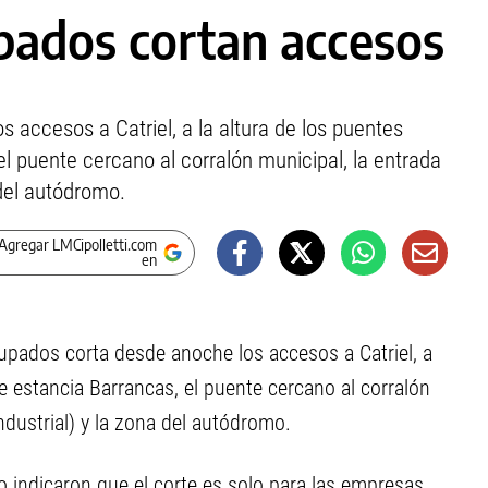
upados cortan accesos
accesos a Catriel, a la altura de los puentes
el puente cercano al corralón municipal, la entrada
 del autódromo.
Agregar LMCipolletti.com
en
cupados corta desde anoche los accesos a Catriel, a
de estancia Barrancas, el puente cercano al corralón
ndustrial) y la zona del autódromo.
o indicaron que el corte es solo para las empresas