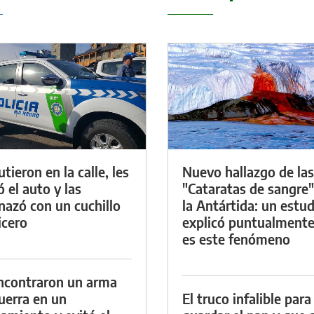
tieron en la calle, les
Nuevo hallazgo de las
ó el auto y las
"Cataratas de sangre"
azó con un cuchillo
la Antártida: un estud
icero
explicó puntualment
es este fenómeno
ncontraron un arma
uerra en un
El truco infalible para