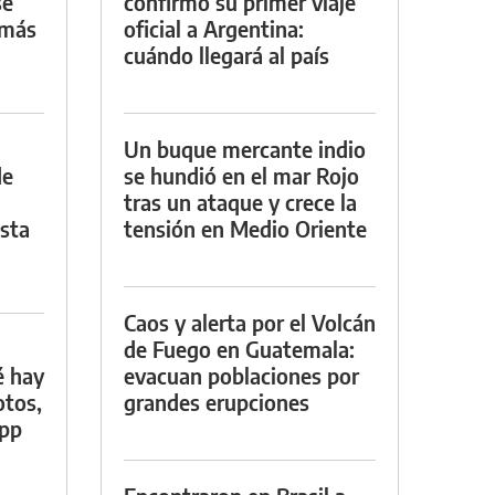
se
confirmó su primer viaje
 más
oficial a Argentina:
cuándo llegará al país
Un buque mercante indio
de
se hundió en el mar Rojo
tras un ataque y crece la
asta
tensión en Medio Oriente
Caos y alerta por el Volcán
de Fuego en Guatemala:
é hay
evacuan poblaciones por
otos,
grandes erupciones
App