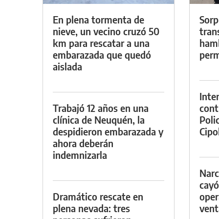
En plena tormenta de
Sorp
nieve, un vecino cruzó 50
tran
km para rescatar a una
hamb
embarazada que quedó
perm
aislada
Inte
Trabajó 12 años en una
cont
clínica de Neuquén, la
Poli
despidieron embarazada y
Cipol
ahora deberán
indemnizarla
Narc
cayó
Dramático rescate en
oper
plena nevada: tres
vent