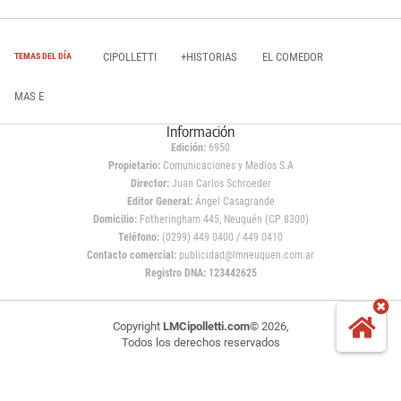
CIPOLLETTI
+HISTORIAS
EL COMEDOR
TEMAS DEL DÍA
MAS E
Información
Edición:
6950
Propietario:
Comunicaciones y Medios S.A
Director:
Juan Carlos Schroeder
Editor General:
Ángel Casagrande
Domicilio:
Fotheringham 445, Neuquén (CP 8300)
Teléfono:
(0299) 449 0400 / 449 0410
Contacto comercial:
publicidad@lmneuquen.com.ar
Registro DNA: 123442625
Copyright
LMCipolletti.com
© 2026,
Todos los derechos reservados