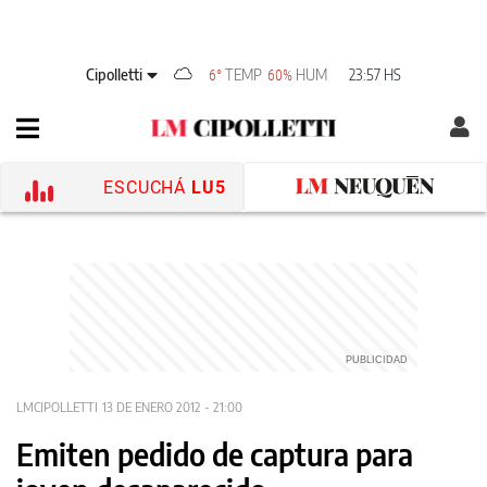
Cipolletti
TEMP
HUM
23:57 HS
6°
60%
ESCUCHÁ
LU5
LMCIPOLLETTI
13 DE ENERO 2012 - 21:00
Emiten pedido de captura para