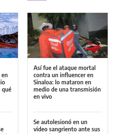
Así fue el ataque mortal
 en
contra un influencer en
io
Sinaloa: lo mataron en
e qué
medio de una transmisión
en vivo
Se autolesionó en un
se
video sangriento ante sus