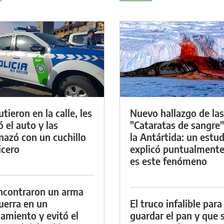
tieron en la calle, les
Nuevo hallazgo de las
ó el auto y las
"Cataratas de sangre"
azó con un cuchillo
la Antártida: un estud
icero
explicó puntualment
es este fenómeno
ncontraron un arma
uerra en un
El truco infalible para
namiento y evitó el
guardar el pan y que 