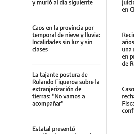
y murió al día siguiente
juic
en Ci
Caos en la provincia por
temporal de nieve y lluvia:
Reci
localidades sin luz y sin
años
clases
una 
en p
de R
La tajante postura de
Rolando Figueroa sobre la
extranjerización de
Caso
tierras: "No vamos a
rech
acompañar"
Fisca
conf
Estatal presentó