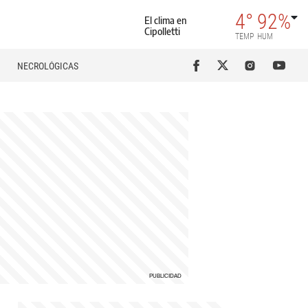
4°
92%
El clima en
Cipolletti
TEMP
HUM
NECROLÓGICAS