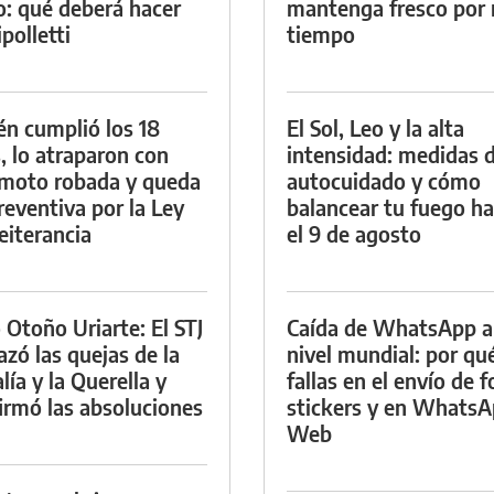
io: qué deberá hacer
mantenga fresco por
polletti
tiempo
én cumplió los 18
El Sol, Leo y la alta
, lo atraparon con
intensidad: medidas 
moto robada y queda
autocuidado y cómo
reventiva por la Ley
balancear tu fuego h
eiterancia
el 9 de agosto
 Otoño Uriarte: El STJ
Caída de WhatsApp a
azó las quejas de la
nivel mundial: por qu
lía y la Querella y
fallas en el envío de f
irmó las absoluciones
stickers y en Whats
Web