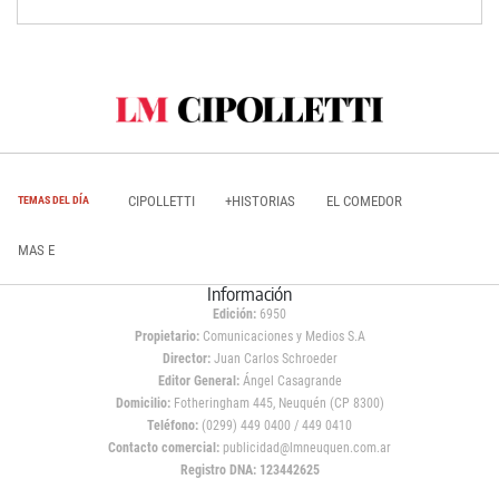
CIPOLLETTI
+HISTORIAS
EL COMEDOR
TEMAS DEL DÍA
MAS E
Información
Edición:
6950
Propietario:
Comunicaciones y Medios S.A
Director:
Juan Carlos Schroeder
Editor General:
Ángel Casagrande
Domicilio:
Fotheringham 445, Neuquén (CP 8300)
Teléfono:
(0299) 449 0400 / 449 0410
Contacto comercial:
publicidad@lmneuquen.com.ar
Registro DNA: 123442625