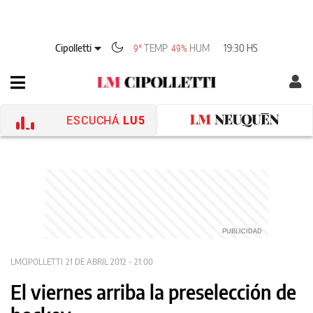
Cipolletti
TEMP
HUM
19:30 HS
9°
49%
ESCUCHÁ
LU5
LMCIPOLLETTI
21 DE ABRIL 2012 - 21:00
El viernes arriba la preselección de