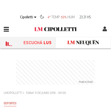
Cipolletti
TEMP
HUM
23:21 HS
4°
60%
ESCUCHÁ
LU5
LMCIPOLLETTI
Fútbol
11 DE JUNIO 2016 - 00:00
DEPORTES