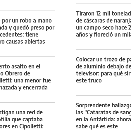
Tiraron 12 mil tonela
 por un robo a mano
de cáscaras de naranj
da y quedó preso por
un campo seco hace 
cedentes: tiene
años y floreció un mi
ro causas abiertas
Colocar un trozo de p
ento asalto en el
de aluminio debajo de
io Obrero de
televisor: para qué si
lletti: una menor fue
este truco
azada y encerrada
Sorprendente hallazg
stigan una red de
las "Cataratas de san
filia que captaba
en la Antártida: ahora
res en Cipolletti:
sabe qué es este