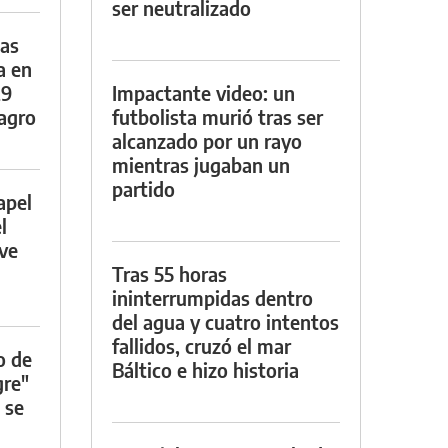
ser neutralizado
das
a en
29
Impactante video: un
lagro
futbolista murió tras ser
alcanzado por un rayo
mientras jugaban un
partido
apel
l
rve
Tras 55 horas
ininterrumpidas dentro
del agua y cuatro intentos
fallidos, cruzó el mar
o de
Báltico e hizo historia
gre"
 se