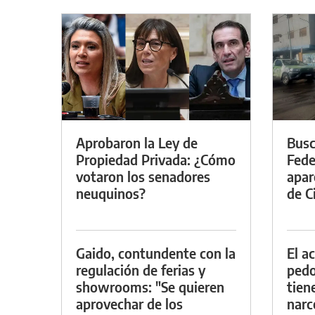
Aprobaron la Ley de
Busc
Propiedad Privada: ¿Cómo
Fede
votaron los senadores
apar
neuquinos?
de Ci
Gaido, contundente con la
El a
regulación de ferias y
pedof
showrooms: "Se quieren
tien
aprovechar de los
narc