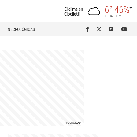
6°
46%
El clima en
Cipolletti
TEMP
HUM
NECROLÓGICAS