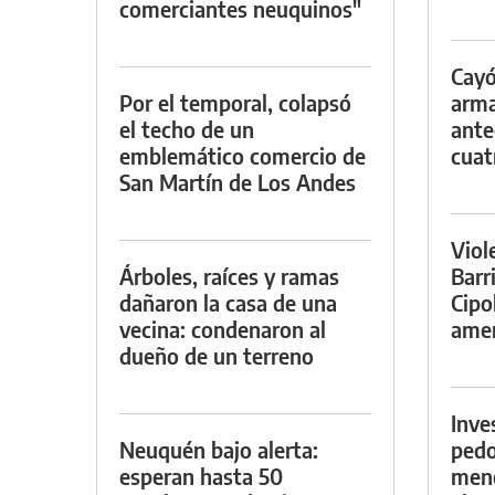
comerciantes neuquinos"
Cayó
Por el temporal, colapsó
arma
el techo de un
ante
emblemático comercio de
cuat
San Martín de Los Andes
Viol
Árboles, raíces y ramas
Barr
dañaron la casa de una
Cipo
vecina: condenaron al
amen
dueño de un terreno
Inve
Neuquén bajo alerta:
pedo
esperan hasta 50
meno