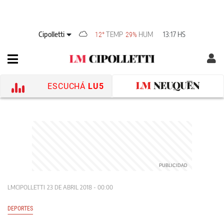
Cipolletti
TEMP
HUM
13:17 HS
12°
29%
ESCUCHÁ
LU5
LMCIPOLLETTI
23 DE ABRIL 2018 - 00:00
DEPORTES