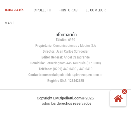
CIPOLLETTI
+HISTORIAS
EL COMEDOR
TEMAS DEL DÍA
MAS E
Información
Edición:
6950
Propietario:
Comunicaciones y Medios S.A
Director:
Juan Carlos Schroeder
Editor General:
Ángel Casagrande
Domicilio:
Fotheringham 445, Neuquén (CP 8300)
Teléfono:
(0299) 449 0400 / 449 0410
Contacto comercial:
publicidad@lmneuquen.com.ar
Registro DNA: 123442625
Copyright
LMCipolletti.com
© 2026,
Todos los derechos reservados