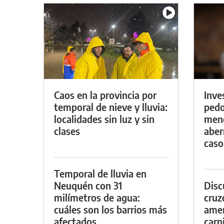
Caos en la provincia por
Inve
temporal de nieve y lluvia:
pedo
localidades sin luz y sin
meno
clases
aber
caso
Temporal de lluvia en
Neuquén con 31
Discu
milímetros de agua:
cruz
cuáles son los barrios más
amen
afectados
carn