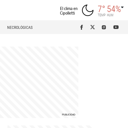
7°
54%
El clima en
Cipolletti
TEMP
HUM
NECROLÓGICAS