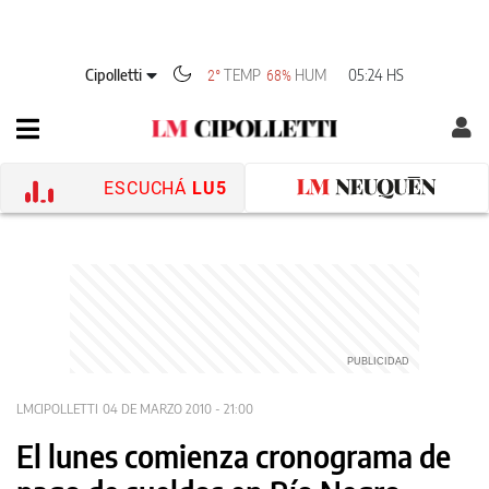
Cipolletti
TEMP
HUM
05:24 HS
2°
68%
ESCUCHÁ
LU5
LMCIPOLLETTI
04 DE MARZO 2010 - 21:00
El lunes comienza cronograma de