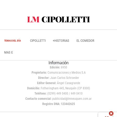
CIPOLLETTI
+HISTORIAS
EL COMEDOR
TEMAS DEL DÍA
MAS E
Información
Edición:
6950
Propietario:
Comunicaciones y Medios S.A
Director:
Juan Carlos Schroeder
Editor General:
Ángel Casagrande
Domicilio:
Fotheringham 445, Neuquén (CP 8300)
Teléfono:
(0299) 449 0400 / 449 0410
Contacto comercial:
publicidad@lmneuquen.com.ar
Registro DNA: 123442625