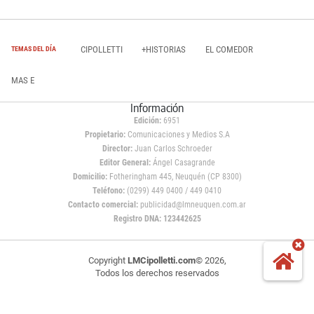
CIPOLLETTI
+HISTORIAS
EL COMEDOR
TEMAS DEL DÍA
MAS E
Información
Edición:
6951
Propietario:
Comunicaciones y Medios S.A
Director:
Juan Carlos Schroeder
Editor General:
Ángel Casagrande
Domicilio:
Fotheringham 445, Neuquén (CP 8300)
Teléfono:
(0299) 449 0400 / 449 0410
Contacto comercial:
publicidad@lmneuquen.com.ar
Registro DNA: 123442625
Copyright
LMCipolletti.com
© 2026,
Todos los derechos reservados