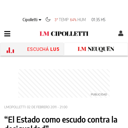
Cipolletti
TEMP
HUM
01:35 HS
3°
64%
ESCUCHÁ
LU5
LMCIPOLLETTI
02 DE FEBRERO 2011 - 21:00
“El Estado como escudo contra la