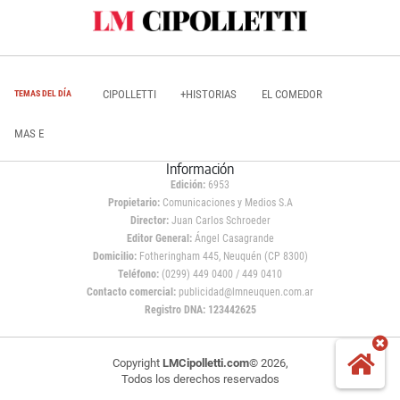
CIPOLLETTI
+HISTORIAS
EL COMEDOR
TEMAS DEL DÍA
MAS E
Información
Edición:
6953
Propietario:
Comunicaciones y Medios S.A
Director:
Juan Carlos Schroeder
Editor General:
Ángel Casagrande
Domicilio:
Fotheringham 445, Neuquén (CP 8300)
Teléfono:
(0299) 449 0400 / 449 0410
Contacto comercial:
publicidad@lmneuquen.com.ar
Registro DNA: 123442625
Copyright
LMCipolletti.com
© 2026,
Todos los derechos reservados