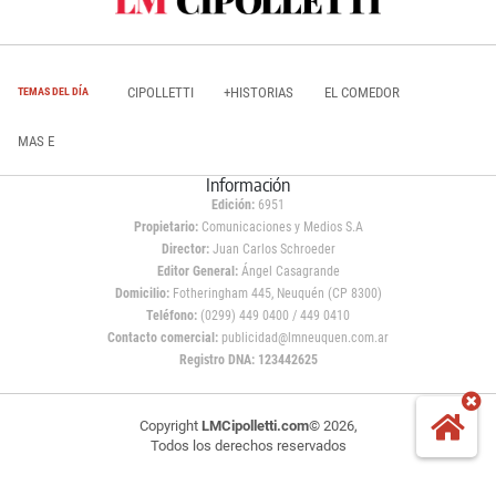
CIPOLLETTI
+HISTORIAS
EL COMEDOR
TEMAS DEL DÍA
MAS E
Información
Edición:
6951
Propietario:
Comunicaciones y Medios S.A
Director:
Juan Carlos Schroeder
Editor General:
Ángel Casagrande
Domicilio:
Fotheringham 445, Neuquén (CP 8300)
Teléfono:
(0299) 449 0400 / 449 0410
Contacto comercial:
publicidad@lmneuquen.com.ar
Registro DNA: 123442625
Copyright
LMCipolletti.com
© 2026,
Todos los derechos reservados