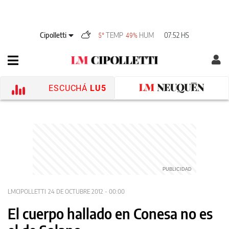
Cipolletti
TEMP
HUM
07:52 HS
5°
49%
ESCUCHÁ
LU5
LMCIPOLLETTI
24 DE OCTUBRE 2012 - 00:00
El cuerpo hallado en Conesa no es