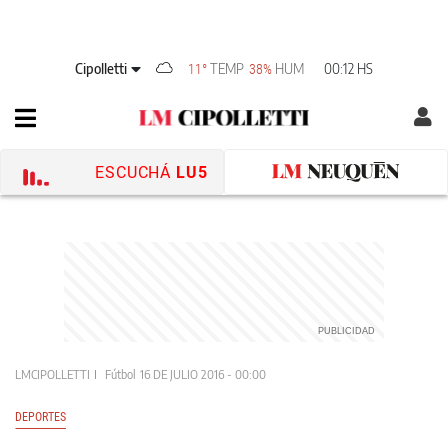
Cipolletti
TEMP
HUM
00:12 HS
11°
38%
ESCUCHÁ
LU5
LMCIPOLLETTI
Fútbol
16 DE JULIO 2016 - 00:00
DEPORTES