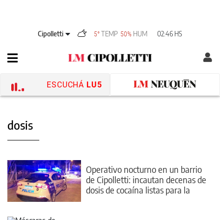
Cipolletti
TEMP
HUM
02:46 HS
5°
50%
ESCUCHÁ
LU5
dosis
Operativo nocturno en un barrio
de Cipolletti: incautan decenas de
dosis de cocaína listas para la
venta