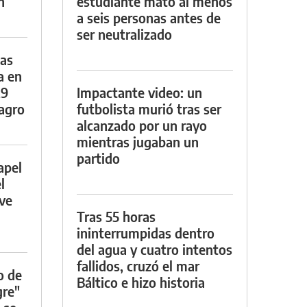
n
estudiante mató al menos
a seis personas antes de
ser neutralizado
das
a en
29
Impactante video: un
lagro
futbolista murió tras ser
alcanzado por un rayo
mientras jugaban un
partido
apel
l
rve
Tras 55 horas
ininterrumpidas dentro
del agua y cuatro intentos
fallidos, cruzó el mar
o de
Báltico e hizo historia
gre"