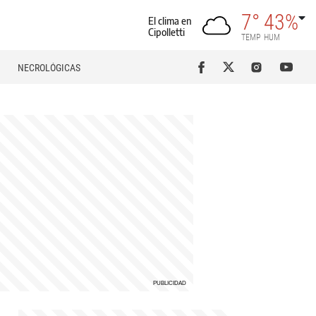
7°
43%
El clima en
Cipolletti
TEMP
HUM
NECROLÓGICAS