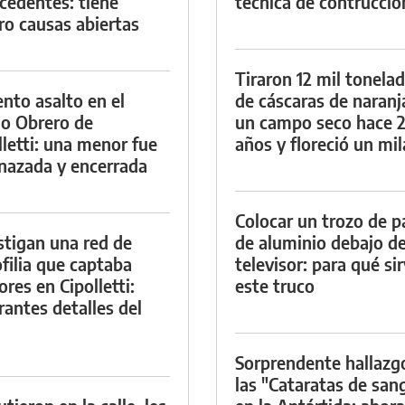
cedentes: tiene
técnica de contrucció
ro causas abiertas
Tiraron 12 mil tonela
ento asalto en el
de cáscaras de naranj
io Obrero de
un campo seco hace 
lletti: una menor fue
años y floreció un mi
azada y encerrada
Colocar un trozo de p
stigan una red de
de aluminio debajo de
filia que captaba
televisor: para qué si
res en Cipolletti:
este truco
rantes detalles del
Sorprendente hallazg
las "Cataratas de san