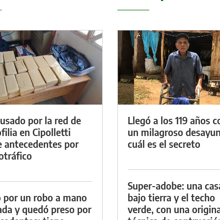
cusado por la red de
Llegó a los 119 años c
ilia en Cipolletti
un milagroso desayun
e antecedentes por
cuál es el secreto
otráfico
Super-adobe: una cas
 por un robo a mano
bajo tierra y el techo
da y quedó preso por
verde, con una origina