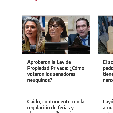
Aprobaron la Ley de
El a
Propiedad Privada: ¿Cómo
pedof
votaron los senadores
tien
neuquinos?
narc
Gaido, contundente con la
Cayó
regulación de ferias y
arma