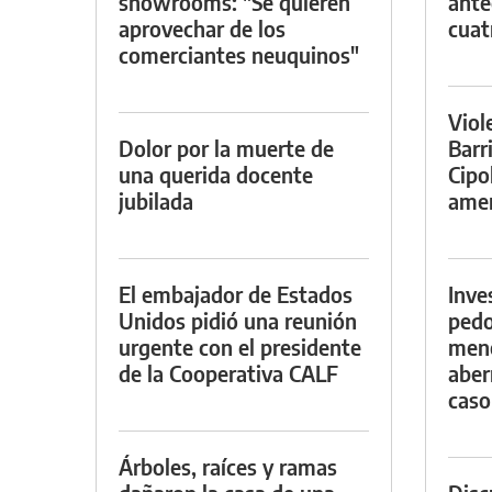
showrooms: "Se quieren
ante
aprovechar de los
cuat
comerciantes neuquinos"
Viol
Dolor por la muerte de
Barr
una querida docente
Cipo
jubilada
amen
El embajador de Estados
Inve
Unidos pidió una reunión
pedo
urgente con el presidente
meno
de la Cooperativa CALF
aber
caso
Árboles, raíces y ramas