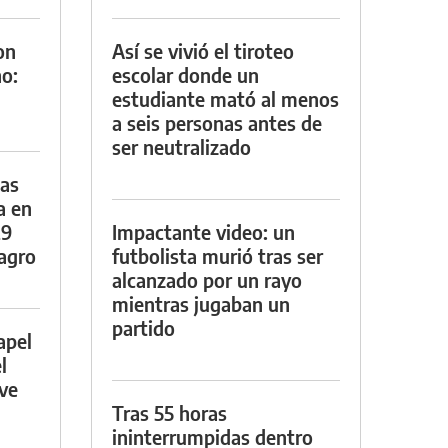
on
Así se vivió el tiroteo
o:
escolar donde un
estudiante mató al menos
a seis personas antes de
ser neutralizado
das
a en
29
Impactante video: un
lagro
futbolista murió tras ser
alcanzado por un rayo
mientras jugaban un
partido
apel
l
rve
Tras 55 horas
ininterrumpidas dentro