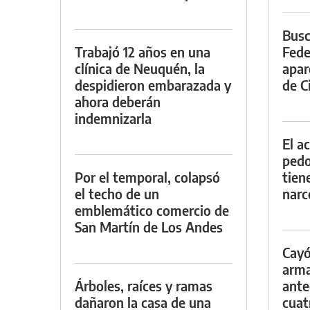
Busc
Trabajó 12 años en una
Fede
clínica de Neuquén, la
apar
despidieron embarazada y
de Ci
ahora deberán
indemnizarla
El a
pedof
Por el temporal, colapsó
tien
el techo de un
narc
emblemático comercio de
San Martín de Los Andes
Cayó
arma
Árboles, raíces y ramas
ante
dañaron la casa de una
cuat