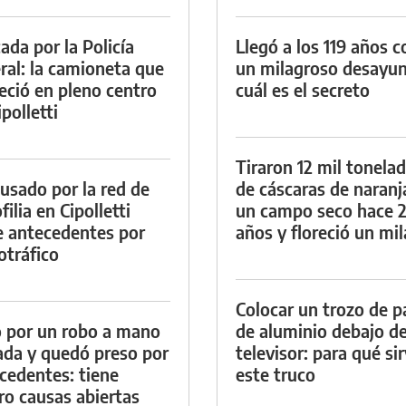
ada por la Policía
Llegó a los 119 años c
ral: la camioneta que
un milagroso desayun
eció en pleno centro
cuál es el secreto
polletti
Tiraron 12 mil tonela
cusado por la red de
de cáscaras de naranj
ilia en Cipolletti
un campo seco hace 
e antecedentes por
años y floreció un mi
otráfico
Colocar un trozo de p
 por un robo a mano
de aluminio debajo de
da y quedó preso por
televisor: para qué si
cedentes: tiene
este truco
ro causas abiertas