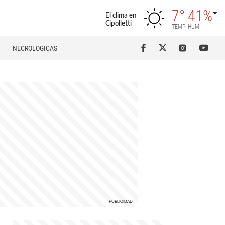
7°
41%
El clima en
Cipolletti
TEMP
HUM
NECROLÓGICAS