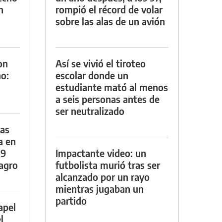
n
rompió el récord de volar
sobre las alas de un avión
on
Así se vivió el tiroteo
o:
escolar donde un
estudiante mató al menos
a seis personas antes de
ser neutralizado
das
a en
29
Impactante video: un
lagro
futbolista murió tras ser
alcanzado por un rayo
mientras jugaban un
partido
apel
l