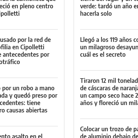
eció en pleno centro
verde: tardó un año e
polletti
hacerla solo
cusado por la red de
Llegó a los 119 años c
ilia en Cipolletti
un milagroso desayun
e antecedentes por
cuál es el secreto
otráfico
Tiraron 12 mil tonela
 por un robo a mano
de cáscaras de naranj
da y quedó preso por
un campo seco hace 
cedentes: tiene
años y floreció un mi
ro causas abiertas
Colocar un trozo de p
ento asalto en el
de aluminio debajo de