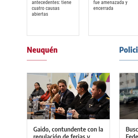
antecedentes: tiene
fue amenazada y
cuatro causas
encerrada
abiertas
Neuquén
Polic
Gaido, contundente con la
Busc
regulación de ferias y
Fede