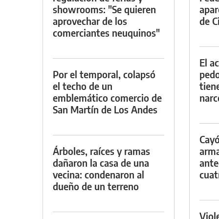
showrooms: "Se quieren
apar
aprovechar de los
de Ci
comerciantes neuquinos"
El a
Por el temporal, colapsó
pedof
el techo de un
tien
emblemático comercio de
narc
San Martín de Los Andes
Cayó
Árboles, raíces y ramas
arma
dañaron la casa de una
ante
vecina: condenaron al
cuat
dueño de un terreno
Viol