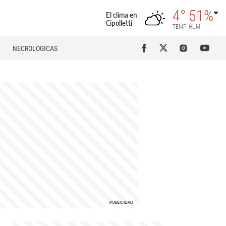
4°
51%
El clima en
Cipolletti
TEMP
HUM
NECROLÓGICAS