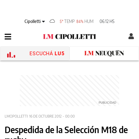
Cipolletti
TEMP
HUM
06:12 HS
5°
84%
ESCUCHÁ
LU5
LMCIPOLLETTI
16 DE OCTUBRE 2012 - 00:00
Despedida de la Selección M18 de