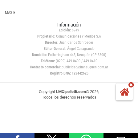
MAS E
Información
Edición:
6949
Propietario:
Comunicaciones y Medios S.A
Director:
Juan Carlos Schroeder
Editor General:
Ángel Casagrande
Domicilio:
Fotheringham 445, Neuquén (CP 8300)
Teléfono:
(0299) 449 0400 / 449 0410
Contacto comercial:
publicidad@lmneuquen.com.ar
Registro DNA: 123442625
Copyright
LMCipolletti.com
© 2026,
Todos los derechos reservados