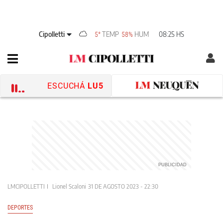
Cipolletti
TEMP
HUM
08:25 HS
5°
58%
ESCUCHÁ
LU5
LMCIPOLLETTI
Lionel Scaloni
31 DE AGOSTO 2023 - 22:30
DEPORTES