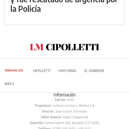
la Policía
CIPOLLETTI
+HISTORIAS
EL COMEDOR
TEMAS DEL DÍA
MAS E
Información
Edición:
6950
Propietario:
Comunicaciones y Medios S.A
Director:
Juan Carlos Schroeder
Editor General:
Ángel Casagrande
Domicilio:
Fotheringham 445, Neuquén (CP 8300)
Teléfono:
(0299) 449 0400 / 449 0410