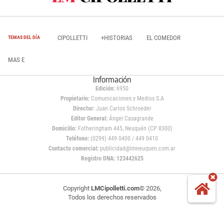
CIPOLLETTI
+HISTORIAS
EL COMEDOR
TEMAS DEL DÍA
MAS E
Información
Edición:
6950
Propietario:
Comunicaciones y Medios S.A
Director:
Juan Carlos Schroeder
Editor General:
Ángel Casagrande
Domicilio:
Fotheringham 445, Neuquén (CP 8300)
Teléfono:
(0299) 449 0400 / 449 0410
Contacto comercial:
publicidad@lmneuquen.com.ar
Registro DNA: 123442625
Copyright
LMCipolletti.com
© 2026,
Todos los derechos reservados