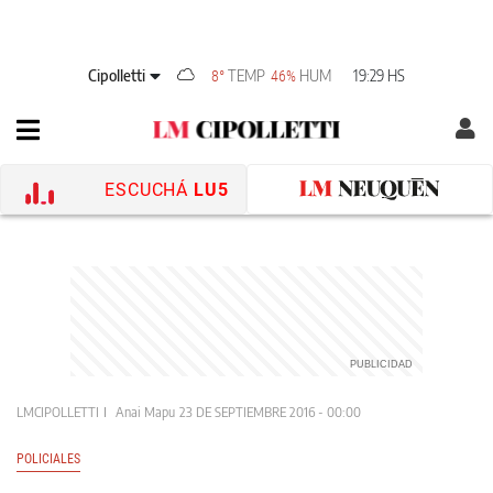
Cipolletti
TEMP
HUM
19:29 HS
8°
46%
ESCUCHÁ
LU5
LMCIPOLLETTI
Anai Mapu
23 DE SEPTIEMBRE 2016 - 00:00
POLICIALES