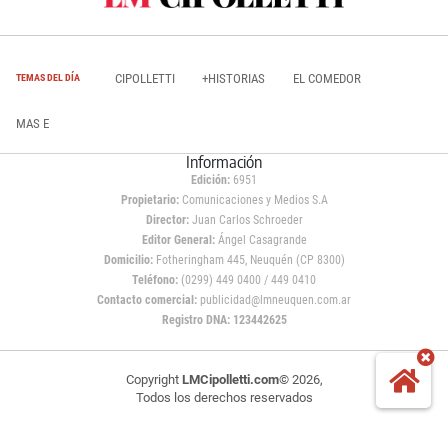
CIPOLLETTI
+HISTORIAS
EL COMEDOR
TEMAS DEL DÍA
MAS E
Información
Edición:
6951
Propietario:
Comunicaciones y Medios S.A
Director:
Juan Carlos Schroeder
Editor General:
Ángel Casagrande
Domicilio:
Fotheringham 445, Neuquén (CP 8300)
Teléfono:
(0299) 449 0400 / 449 0410
Contacto comercial:
publicidad@lmneuquen.com.ar
Registro DNA: 123442625
Copyright
LMCipolletti.com
© 2026,
Todos los derechos reservados