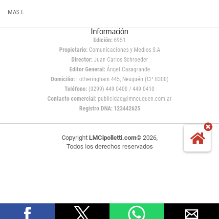
MAS E
Información
Edición:
6951
Propietario:
Comunicaciones y Medios S.A
Director:
Juan Carlos Schroeder
Editor General:
Ángel Casagrande
Domicilio:
Fotheringham 445, Neuquén (CP 8300)
Teléfono:
(0299) 449 0400 / 449 0410
Contacto comercial:
publicidad@lmneuquen.com.ar
Registro DNA: 123442625
Copyright
LMCipolletti.com
© 2026,
Todos los derechos reservados