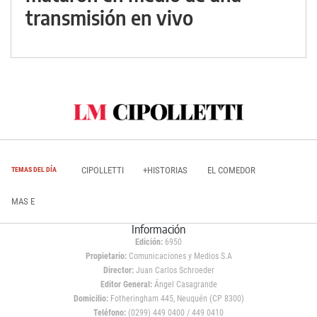
transmisión en vivo
CIPOLLETTI
+HISTORIAS
EL COMEDOR
TEMAS DEL DÍA
MAS E
Información
Edición:
6950
Propietario:
Comunicaciones y Medios S.A
Director:
Juan Carlos Schroeder
Editor General:
Ángel Casagrande
Domicilio:
Fotheringham 445, Neuquén (CP 8300)
Teléfono:
(0299) 449 0400 / 449 0410