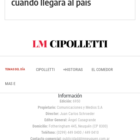
cuándo llegará al país
CIPOLLETTI
+HISTORIAS
EL COMEDOR
TEMAS DEL DÍA
MAS E
Información
Edición:
6950
Propietario:
Comunicaciones y Medios S.A
Director:
Juan Carlos Schroeder
Editor General:
Ángel Casagrande
Domicilio:
Fotheringham 445, Neuquén (CP 8300)
Teléfono:
(0299) 449 0400 / 449 0410
Contacto comercial:
publicidad@lmneuquen.com.ar