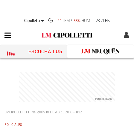
Cipolletti
TEMP
HUM
23:21 HS
6°
58%
ESCUCHÁ
LU5
LMCIPOLLETTI
Neuquén
18 DE ABRIL 2018 - 11:12
POLICIALES