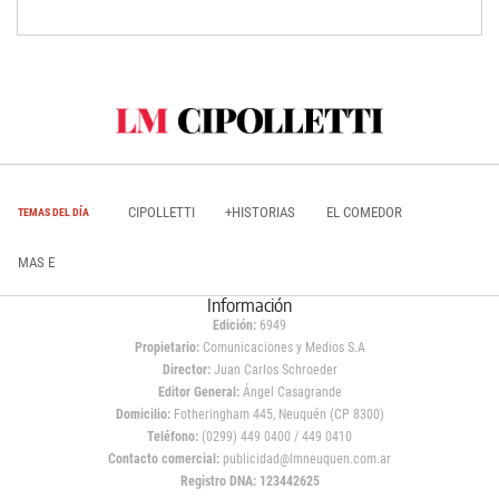
CIPOLLETTI
+HISTORIAS
EL COMEDOR
TEMAS DEL DÍA
MAS E
Información
Edición:
6949
Propietario:
Comunicaciones y Medios S.A
Director:
Juan Carlos Schroeder
Editor General:
Ángel Casagrande
Domicilio:
Fotheringham 445, Neuquén (CP 8300)
Teléfono:
(0299) 449 0400 / 449 0410
Contacto comercial:
publicidad@lmneuquen.com.ar
Registro DNA: 123442625