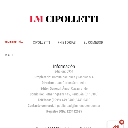
CIPOLLETTI
+HISTORIAS
EL COMEDOR
TEMAS DEL DÍA
MAS E
Información
Edición:
6951
Propietario:
Comunicaciones y Medios S.A
Director:
Juan Carlos Schroeder
Editor General:
Ángel Casagrande
Domicilio:
Fotheringham 445, Neuquén (CP 8300)
Teléfono:
(0299) 449 0400 / 449 0410
Contacto comercial:
publicidad@lmneuquen.com.ar
Registro DNA: 123442625