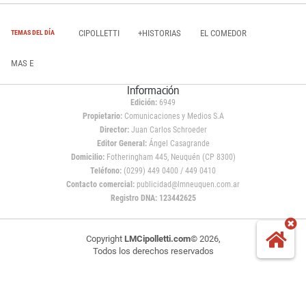
CIPOLLETTI
+HISTORIAS
EL COMEDOR
TEMAS DEL DÍA
MAS E
Información
Edición:
6949
Propietario:
Comunicaciones y Medios S.A
Director:
Juan Carlos Schroeder
Editor General:
Ángel Casagrande
Domicilio:
Fotheringham 445, Neuquén (CP 8300)
Teléfono:
(0299) 449 0400 / 449 0410
Contacto comercial:
publicidad@lmneuquen.com.ar
Registro DNA: 123442625
Copyright
LMCipolletti.com
© 2026,
Todos los derechos reservados