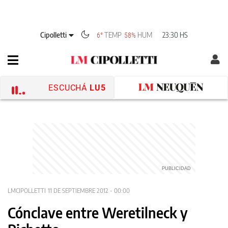
Cipolletti
TEMP
HUM
23:30 HS
6°
58%
ESCUCHÁ
LU5
LMCIPOLLETTI
11 DE SEPTIEMBRE 2012 - 00:00
Cónclave entre Weretilneck y