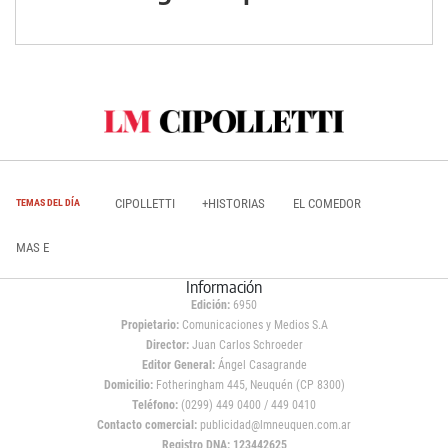
CIPOLLETTI
+HISTORIAS
EL COMEDOR
TEMAS DEL DÍA
MAS E
Información
Edición:
6950
Propietario:
Comunicaciones y Medios S.A
Director:
Juan Carlos Schroeder
Editor General:
Ángel Casagrande
Domicilio:
Fotheringham 445, Neuquén (CP 8300)
Teléfono:
(0299) 449 0400 / 449 0410
Contacto comercial:
publicidad@lmneuquen.com.ar
Registro DNA: 123442625