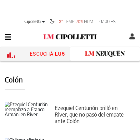
Cipolletti
TEMP
HUM
07:00 HS
3°
70%
ESCUCHÁ
LU5
Colón
Ezequiel Centurión brilló en
River, que no pasó del empate
ante Colón