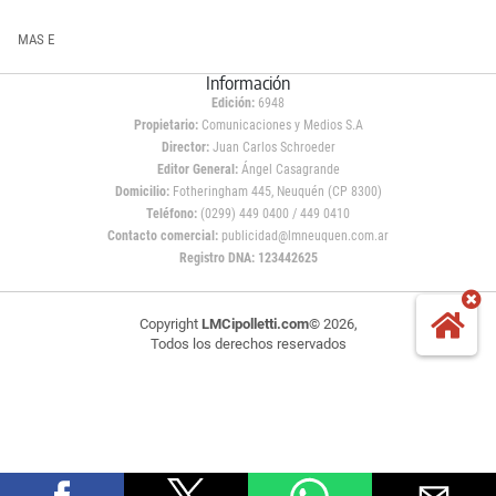
MAS E
Información
Edición:
6948
Propietario:
Comunicaciones y Medios S.A
Director:
Juan Carlos Schroeder
Editor General:
Ángel Casagrande
Domicilio:
Fotheringham 445, Neuquén (CP 8300)
Teléfono:
(0299) 449 0400 / 449 0410
Contacto comercial:
publicidad@lmneuquen.com.ar
Registro DNA: 123442625
Copyright
LMCipolletti.com
© 2026,
Todos los derechos reservados