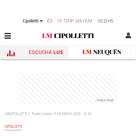
Cipolletti
TEMP
HUM
03:23 HS
10°
45%
ESCUCHÁ
LU5
LMCIPOLLETTI
Punto Limpio
21 DE MAYO 2026 - 12:50
CIPOLLETTI