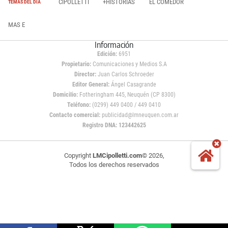
CIPOLLETTI
+HISTORIAS
EL COMEDOR
TEMAS DEL DÍA
MAS E
Información
Edición:
6951
Propietario:
Comunicaciones y Medios S.A
Director:
Juan Carlos Schroeder
Editor General:
Ángel Casagrande
Domicilio:
Fotheringham 445, Neuquén (CP 8300)
Teléfono:
(0299) 449 0400 / 449 0410
Contacto comercial:
publicidad@lmneuquen.com.ar
Registro DNA: 123442625
Copyright
LMCipolletti.com
© 2026,
Todos los derechos reservados