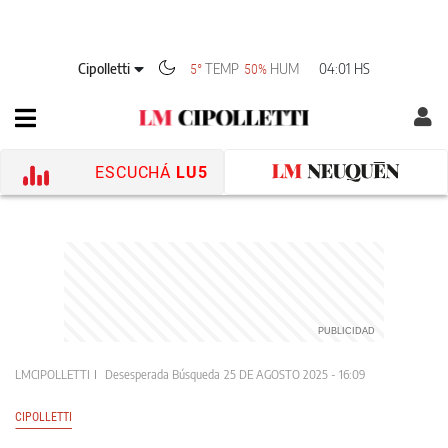
Cipolletti
TEMP
HUM
04:01 HS
5°
50%
ESCUCHÁ
LU5
LMCIPOLLETTI
Desesperada Búsqueda
25 DE AGOSTO 2025 - 16:09
CIPOLLETTI