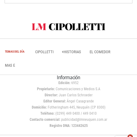
CIPOLLETTI
+HISTORIAS
EL COMEDOR
TEMAS DEL DÍA
MAS E
Información
Edición:
6952
Propietario:
Comunicaciones y Medios S.A
Director:
Juan Carlos Schroeder
Editor General:
Ángel Casagrande
Domicilio:
Fotheringham 445, Neuquén (CP 8300)
Teléfono:
(0299) 449 0400 / 449 0410
Contacto comercial:
publicidad@lmneuquen.com.ar
Registro DNA: 123442625