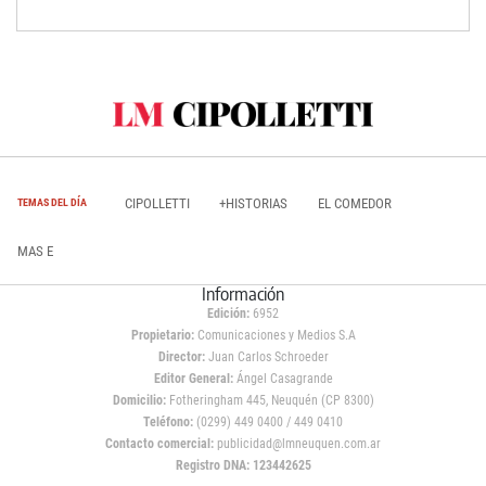
CIPOLLETTI
+HISTORIAS
EL COMEDOR
TEMAS DEL DÍA
MAS E
Información
Edición:
6952
Propietario:
Comunicaciones y Medios S.A
Director:
Juan Carlos Schroeder
Editor General:
Ángel Casagrande
Domicilio:
Fotheringham 445, Neuquén (CP 8300)
Teléfono:
(0299) 449 0400 / 449 0410
Contacto comercial:
publicidad@lmneuquen.com.ar
Registro DNA: 123442625