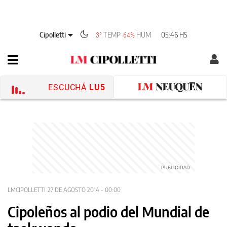
Cipolletti
TEMP
HUM
05:46 HS
3°
64%
ESCUCHÁ
LU5
LMCIPOLLETTI
27 DE AGOSTO 2014 - 00:00
Cipoleños al podio del Mundial de