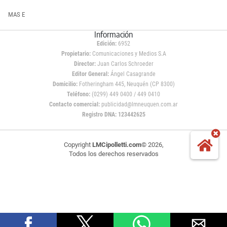
MAS E
Información
Edición:
6952
Propietario:
Comunicaciones y Medios S.A
Director:
Juan Carlos Schroeder
Editor General:
Ángel Casagrande
Domicilio:
Fotheringham 445, Neuquén (CP 8300)
Teléfono:
(0299) 449 0400 / 449 0410
Contacto comercial:
publicidad@lmneuquen.com.ar
Registro DNA: 123442625
Copyright
LMCipolletti.com
© 2026,
Todos los derechos reservados