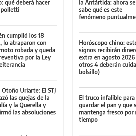
io: qué deberá hacer
la Antártida: ahora se
polletti
sabe qué es este
fenómeno puntualme
én cumplió los 18
, lo atraparon con
Horóscopo chino: est
moto robada y queda
signos recibirán diner
reventiva por la Ley
extra en agosto 2026
eiterancia
otros 4 deberán cuida
bolsillo)
 Otoño Uriarte: El STJ
azó las quejas de la
El truco infalible para
lía y la Querella y
guardar el pan y que 
irmó las absoluciones
mantenga fresco por
tiempo