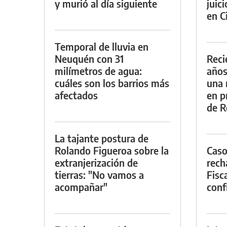
y murió al día siguiente
juic
en Ci
Temporal de lluvia en
Neuquén con 31
Reci
milímetros de agua:
años
cuáles son los barrios más
una 
afectados
en p
de R
La tajante postura de
Rolando Figueroa sobre la
Caso
extranjerización de
rech
tierras: "No vamos a
Fisca
acompañar"
conf