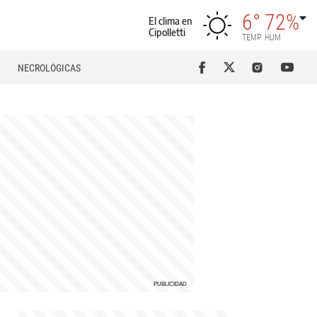
6°
72%
El clima en
Cipolletti
TEMP
HUM
NECROLÓGICAS