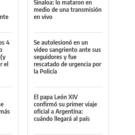
Sinaloa: lo mataron en
medio de una transmisión
nte
en vivo
os 4
Se autolesionó en un
o
video sangriento ante sus
 (y
seguidores y fue
r el
rescatado de urgencia por
la Policía
El papa León XIV
se
confirmó su primer viaje
 más
oficial a Argentina:
cuándo llegará al país