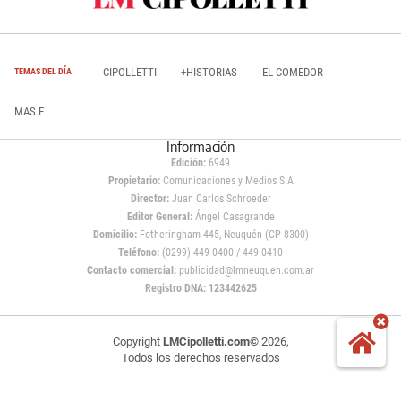
CIPOLLETTI
+HISTORIAS
EL COMEDOR
TEMAS DEL DÍA
MAS E
Información
Edición:
6949
Propietario:
Comunicaciones y Medios S.A
Director:
Juan Carlos Schroeder
Editor General:
Ángel Casagrande
Domicilio:
Fotheringham 445, Neuquén (CP 8300)
Teléfono:
(0299) 449 0400 / 449 0410
Contacto comercial:
publicidad@lmneuquen.com.ar
Registro DNA: 123442625
Copyright
LMCipolletti.com
© 2026,
Todos los derechos reservados