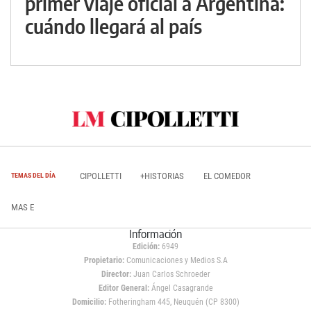
primer viaje oficial a Argentina:
cuándo llegará al país
CIPOLLETTI
+HISTORIAS
EL COMEDOR
TEMAS DEL DÍA
MAS E
Información
Edición:
6949
Propietario:
Comunicaciones y Medios S.A
Director:
Juan Carlos Schroeder
Editor General:
Ángel Casagrande
Domicilio:
Fotheringham 445, Neuquén (CP 8300)