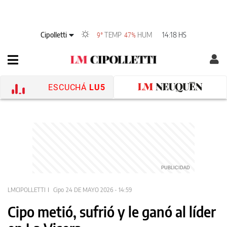
Cipolletti
TEMP
HUM
14:18 HS
9°
47%
ESCUCHÁ
LU5
LMCIPOLLETTI
Cipo
24 DE MAYO 2026 - 14:59
Cipo metió, sufrió y le ganó al líder