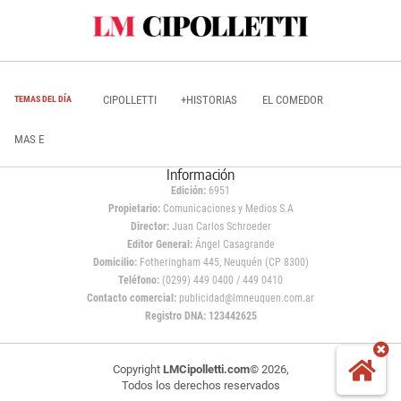
CIPOLLETTI
+HISTORIAS
EL COMEDOR
TEMAS DEL DÍA
MAS E
Información
Edición:
6951
Propietario:
Comunicaciones y Medios S.A
Director:
Juan Carlos Schroeder
Editor General:
Ángel Casagrande
Domicilio:
Fotheringham 445, Neuquén (CP 8300)
Teléfono:
(0299) 449 0400 / 449 0410
Contacto comercial:
publicidad@lmneuquen.com.ar
Registro DNA: 123442625
Copyright
LMCipolletti.com
© 2026,
Todos los derechos reservados