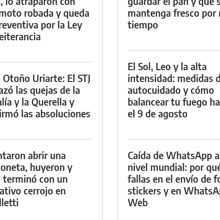
, lo atraparon con
guardar el pan y que 
moto robada y queda
mantenga fresco por
reventiva por la Ley
tiempo
eiterancia
El Sol, Leo y la alta
 Otoño Uriarte: El STJ
intensidad: medidas 
azó las quejas de la
autocuidado y cómo
lía y la Querella y
balancear tu fuego h
irmó las absoluciones
el 9 de agosto
ntaron abrir una
Caída de WhatsApp a
oneta, huyeron y
nivel mundial: por qu
 terminó con un
fallas en el envío de f
ativo cerrojo en
stickers y en Whats
letti
Web