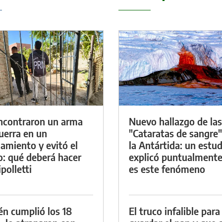
ncontraron un arma
Nuevo hallazgo de las
uerra en un
"Cataratas de sangre"
namiento y evitó el
la Antártida: un estud
io: qué deberá hacer
explicó puntualment
polletti
es este fenómeno
én cumplió los 18
El truco infalible para