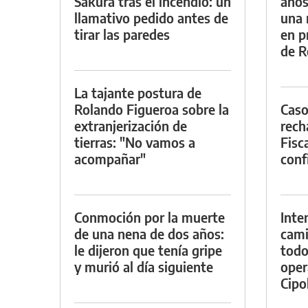
Sakura tras el incendio: un
años
llamativo pedido antes de
una 
tirar las paredes
en p
de R
La tajante postura de
Rolando Figueroa sobre la
Caso
extranjerización de
rech
tierras: "No vamos a
Fisca
acompañar"
conf
Conmoción por la muerte
Inte
de una nena de dos años:
cami
le dijeron que tenía gripe
todo
y murió al día siguiente
oper
Cipol