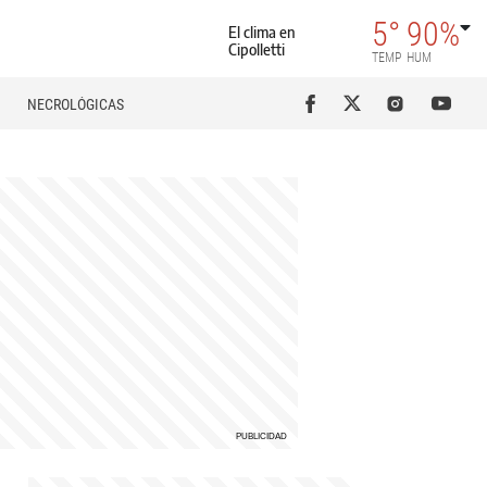
5°
90%
El clima en
Cipolletti
TEMP
HUM
NECROLÓGICAS