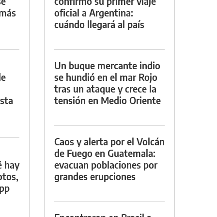
se
confirmó su primer viaje
 más
oficial a Argentina:
cuándo llegará al país
Un buque mercante indio
de
se hundió en el mar Rojo
tras un ataque y crece la
asta
tensión en Medio Oriente
Caos y alerta por el Volcán
de Fuego en Guatemala:
é hay
evacuan poblaciones por
otos,
grandes erupciones
App