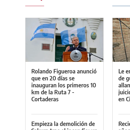
Rolando Figueroa anunció
Le e
que en 20 días se
de g
inauguran los primeros 10
alla
km de la Ruta 7 -
juic
Cortaderas
en Ci
Empieza la demolición de
Reci