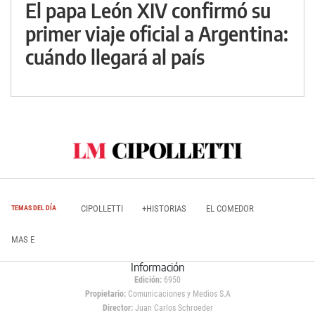
El papa León XIV confirmó su
primer viaje oficial a Argentina:
cuándo llegará al país
CIPOLLETTI
+HISTORIAS
EL COMEDOR
TEMAS DEL DÍA
MAS E
Información
Edición:
6950
Propietario:
Comunicaciones y Medios S.A
Director:
Juan Carlos Schroeder