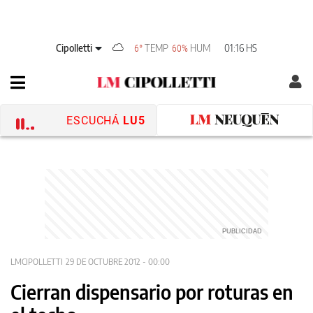
Cipolletti
TEMP
HUM
01:16 HS
6°
60%
ESCUCHÁ
LU5
LMCIPOLLETTI
29 DE OCTUBRE 2012 - 00:00
Cierran dispensario por roturas en