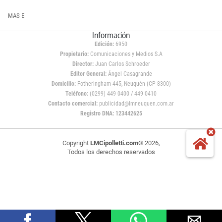
MAS E
Información
Edición:
6950
Propietario:
Comunicaciones y Medios S.A
Director:
Juan Carlos Schroeder
Editor General:
Ángel Casagrande
Domicilio:
Fotheringham 445, Neuquén (CP 8300)
Teléfono:
(0299) 449 0400 / 449 0410
Contacto comercial:
publicidad@lmneuquen.com.ar
Registro DNA: 123442625
Copyright
LMCipolletti.com
© 2026,
Todos los derechos reservados