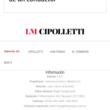
CIPOLLETTI
+HISTORIAS
EL COMEDOR
TEMAS DEL DÍA
MAS E
Información
Edición:
6951
Propietario:
Comunicaciones y Medios S.A
Director:
Juan Carlos Schroeder
Editor General:
Ángel Casagrande
Domicilio:
Fotheringham 445, Neuquén (CP 8300)
Teléfono:
(0299) 449 0400 / 449 0410
Contacto comercial:
publicidad@lmneuquen.com.ar