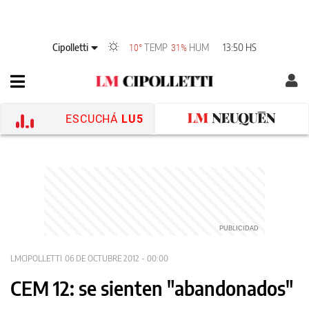
Cipolletti
TEMP
HUM
13:50 HS
10°
31%
ESCUCHÁ
LU5
LMCIPOLLETTI
06 DE OCTUBRE 2012 - 00:00
CEM 12: se sienten "abandonados"